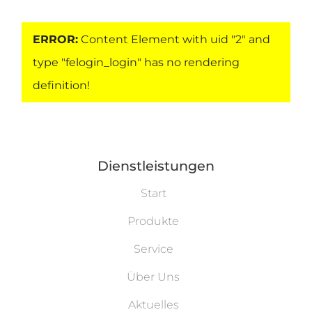
ERROR:
Content Element with uid "2" and
type "felogin_login" has no rendering
definition!
Dienstleistungen
Start
Produkte
Service
Über Uns
Aktuelles