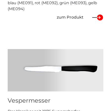
blau (ME091), rot (ME092), grün (ME093), gelb
(ME094)
zum Produkt
Vespermesser