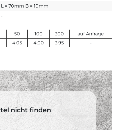
L = 70mm B = 10mm
-
50
100
300
auf Anfrage
4,05
4,00
3,95
-
el nicht finden