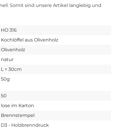
inell. Somit sind unsere Artikel langlebig und
HO 316
Kochlöffel aus Olivenholz
Olivenholz
natur
L = 30cm
50g
50
lose im Karton
Brennstempel
D3 - Holzbrenndruck