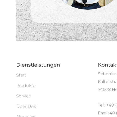
Dienstleistungen
Kontak
Schenken
Start
Falterstr
Produkte
74078 He
Service
Tel.: +49 
Über Uns
Fax: +49 
Aktuelles