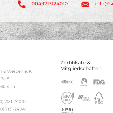
0049713124010
info@s
t
Zertifikate &
Mitgliedschaften
 & Werben e. K.
aße 8
ilbronn
(0) 7131-24010
(0) 7131-24041