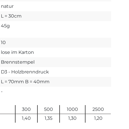
natur
L = 30cm
45g
10
lose im Karton
Brennstempel
D3 - Holzbrenndruck
L = 70mm B = 40mm
-
300
500
1000
2500
1,40
1,35
1,30
1,20