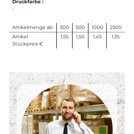
Druckfarbe :
-
Artikelmenge ab
300
500
1000
2500
Artikel
1,55
1,50
1,45
1,35
Stückpreis €