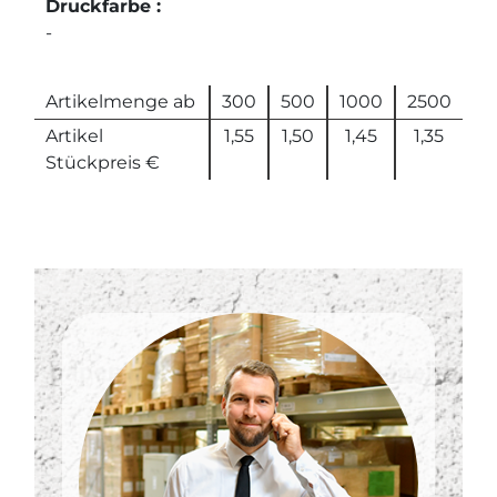
Druckfarbe :
-
Artikelmenge ab
300
500
1000
2500
Artikel
1,55
1,50
1,45
1,35
Stückpreis €