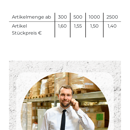
Artikelmenge ab
300
500
1000
2500
Artikel
1,60
1,55
1,50
1,40
Stückpreis €