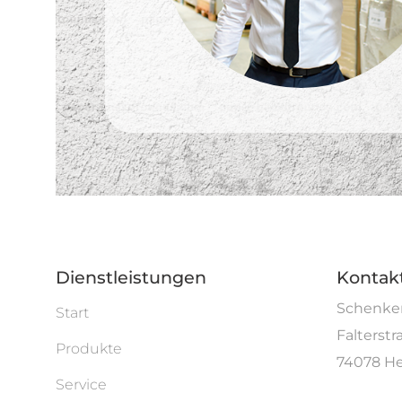
Dienstleistungen
Kontak
Schenken
Start
Falterstr
Produkte
74078 He
Service