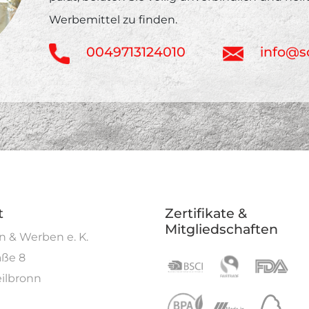
Werbemittel zu finden.
0049713124010
info@s
t
Zertifikate &
Mitgliedschaften
 & Werben e. K.
aße 8
ilbronn