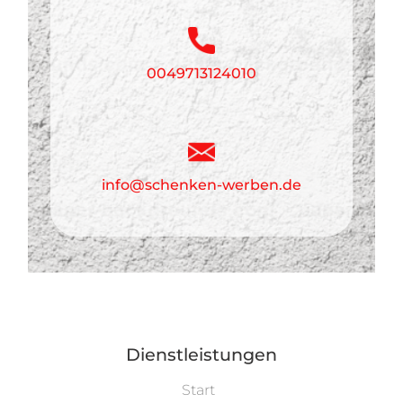
0049713124010
info@schenken-werben.de
Dienstleistungen
Start